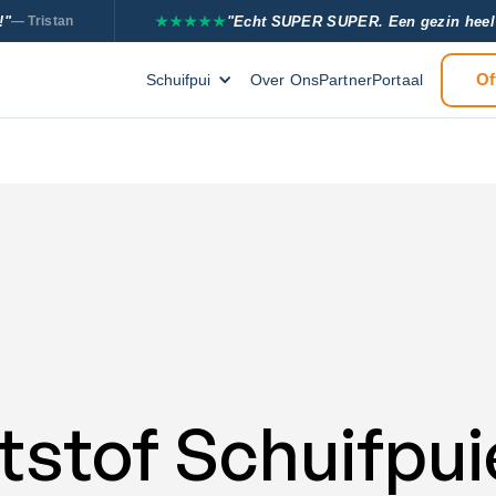
!"
★★★★★
"Echt SUPER SUPER. Een gezin heel 
— Tristan
Of
Schuifpui
Over Ons
PartnerPortaal
stof Schuifpui