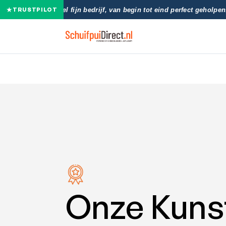
★
★★★★★
"Heel fijn bedrijf, van begin tot eind perfect geholpen
TRUSTPILOT
Onze Kunst