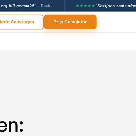
erg blij gemaakt!"
★★★★★
"Kozijnen zoals afge
— Rachel
ferte Aanvragen
Prijs Calculator
en: