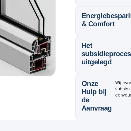
Energiebespar
& Comfort
Het
subsidieproces
uitgelegd
Onze
Wij leve
subsidi
Hulp bij
eenvoud
de
Aanvraag